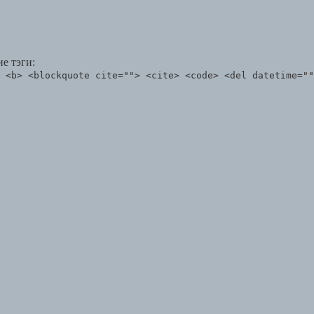
е тэги:
 <b> <blockquote cite=""> <cite> <code> <del datetime=""