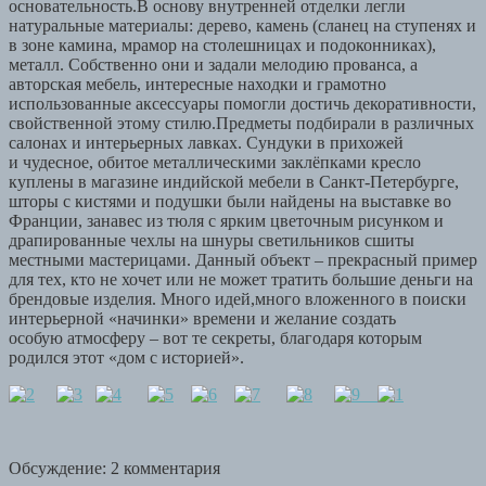
основательность.В основу внутренней отделки легли
натуральные материалы: дерево, камень (сланец на ступенях и
в зоне камина, мрамор на столешницах и подоконниках),
металл. Собственно они и задали мелодию прованса, а
авторская мебель, интересные находки и грамотно
использованные аксессуары помогли достичь декоративности,
свойственной этому стилю.Предметы подбирали в различных
салонах и интерьерных лавках. Сундуки в прихожей
и чудесное, обитое металлическими заклёпками кресло
куплены в магазине индийской мебели в Санкт-Петербурге,
шторы с кистями и подушки были найдены на выставке во
Франции, занавес из тюля с ярким цветочным рисунком и
драпированные чехлы на шнуры светильников сшиты
местными мастерицами. Данный объект – прекрасный пример
для тех, кто не хочет или не может тратить большие деньги на
брендовые изделия. Много идей,много вложенного в поиски
интерьерной «начинки» времени и желание создать
особую атмосферу – вот те секреты, благодаря которым
родился этот «дом с историей».
Обсуждение: 2 комментария