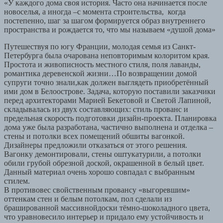
«У каждого дома своя история. Часто она начинается после
новоселья, а иногда –с момента строительства, когда
постепенно, шаг за шагом формируется образ внутреннего
пространства и рождается то, что мы называем «душой дома»
Путешествуя по югу Франции, молодая семья из Санкт-
Петербурга была очарована неповторимым колоритом края.
Простота и живописность местного стиля, поля лаванды,
романтика деревенской жизни…По возвращении домой
супруги точно знали,как должен выглядеть приобретённый
ими дом в Белоострове. Задача, которую поставили заказчики
перед архитекторами Марией Бекетовой и Светой Лапиной,
складывалась из двух составляющих: стиль прованс и
предельная скорость подготовки дизайн-проекта. Планировка
дома уже была разработана, частично выполнена и отделка –
стены и потолки всех помещений обшиты вагонкой.
Дизайнеры предложили отказаться от этого решения.
Вагонку демонтировали, стены оштукатурили, а потолки
обили грубой обрезной доской, окрашенной в белый цвет.
Данный материал очень хорошо совпадал с выбранным
стилем.
В противовес свойственным провансу «выгоревшим»
оттенкам стен и белым потолкам, пол сделали из
брашированной массивнойдоски тёмно-шоколадного цвета,
что уравновесило интерьер и придало ему устойчивость и