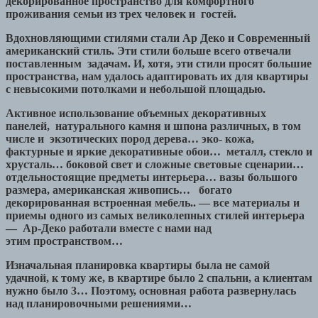
декорированное пространство для комфортного
проживания семьи из трех человек и гостей.
Вдохновляющими стилями стали Ар Деко и Современный
американский стиль. Эти стили больше всего отвечали
поставленным задачам. И, хотя, эти стили просят большие
пространства, нам удалось адаптировать их для квартиры
с невысокими потолками и небольшой площадью.
Активное использование объемных декоративных
панелей, натурального камня и шпона различных, в том
числе и
экзотических пород дерева… эко- кожа,
фактурные и яркие декоративные обои… металл, стекло и
хрусталь… боковой свет и сложные световые сценарии…
отдельностоящие предметы интерьера… вазы большого
размера, американская живопись… богато
декорированная встроенная мебель.. — все материалы и
приемы одного из самых великолепных стилей интерьера
— Ар-Деко работали вместе с нами над
этим пространством…
Изначальная планировка квартиры была не самой
удачной, к тому же, в квартире было 2 спальни, а клиентам
нужно было 3… Поэтому, основная работа развернулась
над планировочными решениями…