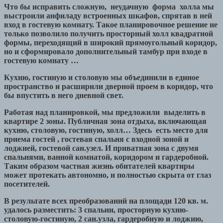
Что бы исправить сложную, неудачную форма холла мы
выстроили анфиладу встроенных шкафов, спрятав в ней
вход в гостевую комнату. Такое планировочное решение не
только позволило получить просторный холл квадратной
формы, переходящий в широкий прямоугольный коридор,
но и сформировало дополнительный тамбур при входе в
гостевую комнату …
Кухню, гостиную и столовую мы объединили в единое
пространство и расширили дверной проем в коридор, что
бы впустить в него дневной свет.
Работая над планировкой, мы предложили выделить в
квартире 2 зоны. Публичная зона отдыха, включающая
кухню, столовую, гостиную, холл… Здесь есть место для
приема гостей , гостевая спальня с входной зоной и
лоджией, гостевой сан.узел. И приватная зона с двумя
спальнями, ванной комнатой, коридором и гардеробной.
Таким образом частная жизнь обитателей квартиры
может протекать автономно, и полностью скрыта от глаз
посетителей.
В результате всех преобразований на площади 120 кв. м.
удалось разместить: 3 спальни, просторную кухню-
столовую-гостиную, 2 сан.узла, гардеробную и лоджию,