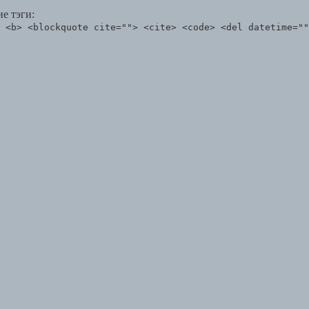
е тэги:
 <b> <blockquote cite=""> <cite> <code> <del datetime=""