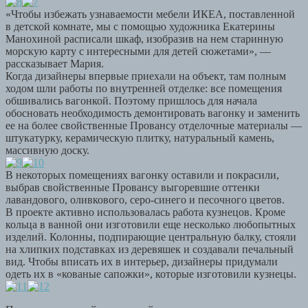
«Чтобы избежать узнаваемости мебели ИКЕА, поставленной
в детской комнате, мы с помощью художника Екатерины
Манохиной расписали шкаф, изобразив на нем старинную
морскую карту с интересными для детей сюжетами», —
рассказывает Мария.
Когда дизайнеры впервые приехали на объект, там полным
ходом шли работы по внутренней отделке: все помещения
обшивались вагонкой. Поэтому пришлось для начала
обосновать необходимость демонтировать вагонку и заменить
ее на более свойственные Провансу отделочные материалы —
штукатурку, керамическую плитку, натуральный камень,
массивную доску.
В некоторых помещениях вагонку оставили и покрасили,
выбрав свойственные Провансу выгоревшие оттенки
лавандового, оливкового, серо-синего и песочного цветов.
В проекте активно использовалась работа кузнецов. Кроме
кольца в ванной они изготовили еще несколько любопытных
изделий. Колонны, подпирающие центральную балку, стояли
на хлипких подставках из деревяшек и создавали печальный
вид. Чтобы вписать их в интерьер, дизайнеры придумали
одеть их в «кованые сапожки», которые изготовили кузнецы.