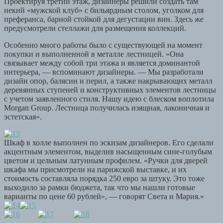
Проектируя третий этаж, дизайнеры решили создать там
некий «мужской клуб» с бильярдным столом, уголком для
преферанса, барной стойкой для дегустации вин. Здесь же
предусмотрели стеллажи для размещения коллекций.
Особенно много работы было с существующей на момент
покупки и выполненной в металле лестницей. «Она
связывает между собой три этажа и является доминантой
интерьера, — вспоминают дизайнеры. — Мы разработали
дизайн опор, балясин и перил, а также накрывающих металл
деревянных ступеней и конструктивных элементов лестницы
с учетом заявленного стиля. Нашу идею с блеском воплотила
Morgan Group. Лестница получилась изящная, лаконичная и
эстетская».
Шкаф в холле выполнен по эскизам дизайнеров. Его сделали
акцентным элементом, выделив насыщенным сине-голубым
цветом и цельным латунным профилем. «Ручки для дверей
шкафа мы присмотрели на парижской выставке, и их
стоимость составляла порядка 250 евро за штуку. Это тоже
выходило за рамки бюджета, так что мы нашли готовые
варианты по цене 60 рублей», — говорят Света и Мария.»