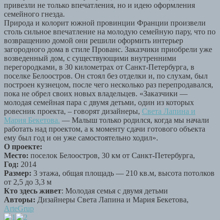
привезли не только впечатления, но и идею оформления
семейного гнезда.
Природа и колорит южной провинции Франции произвели
столь сильное впечатление на молодую семейную пару, что по
возвращению домой они решили оформить интерьер
загородного дома в стиле Прованс. Заказчики приобрели уже
возведенный дом, с существующими внутренними
перегородками, в 30 километрах от Санкт-Петербурга, в
поселке Белоостров. Он стоял без отделки и, по слухам, был
построен кузнецом, после чего несколько раз перепродавался,
пока не обрел своих новых владельцев. «Заказчики —
молодая семейная пара с двумя детьми, один из которых
ровесник проекта, – говорят дизайнеры,
Света Лапина и
Мария Бекетова.
— Малыш только родился, когда мы начали
работать над проектом, а к моменту сдачи готового объекта
ему был год и он уже самостоятельно ходил».
О проекте:
Место:
поселок Белоостров, 30 км от Санкт-Петербурга,
Год:
2014
Размер:
3 этажа, общая площадь — 210 кв.м, высота потолков
от 2,5 до 3,3 м
Кто здесь живет
: Молодая семья с двумя детьми
Авторы:
Дизайнеры Света Лапина и Мария Бекетова,
ArteGrup