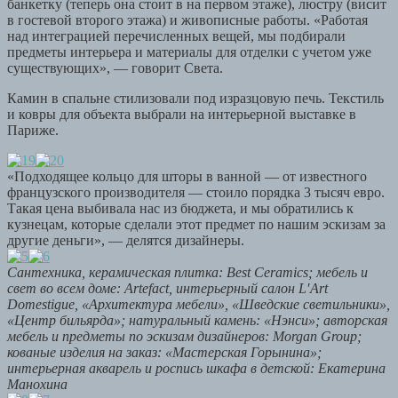
банкетку (теперь она стоит в на первом этаже), люстру (висит
в гостевой второго этажа) и живописные работы. «Работая
над интеграцией перечисленных вещей, мы подбирали
предметы интерьера и материалы для отделки с учетом уже
существующих», — говорит Света.
Камин в спальне стилизовали под изразцовую печь. Текстиль
и ковры для объекта выбрали на интерьерной выставке в
Париже.
«Подходящее кольцо для шторы в ванной — от известного
французского производителя — стоило порядка 3 тысяч евро.
Такая цена выбивала нас из бюджета, и мы обратились к
кузнецам, которые сделали этот предмет по нашим эскизам за
другие деньги», — делятся дизайнеры.
Сантехника, керамическая плитка: Best Ceramics; мебель и
свет во всем доме: Artefact, интерьерный салон L′Art
Domestigue, «Архитектура мебели», «Шведские светильники»,
«Центр бильярда»; натуральный камень: «Нэнси»; авторская
мебель и предметы по эскизам дизайнеров: Morgan Group;
кованые изделия на заказ: «Мастерская Горынина»;
интерьерная акварель и роспись шкафа в детской: Екатерина
Манохина