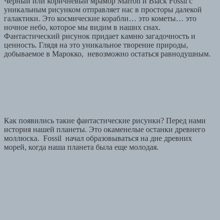
Черный или коричневый мрамор Marron и Black Fossil с
уникальным рисунком отправляет нас в просторы далекой
галактики. Это космические корабли… это кометы… это
ночное небо, которое мы видим в наших снах.
Фантастический рисунок придает камню загадочность и
ценность. Глядя на это уникальное творение природы,
добываемое в Марокко, невозможно остаться равнодушным.
Как появились такие фантастические рисунки? Перед нами
история нашей планеты. Это окаменелые останки древнего
моллюска. Fossil начал образовываться на дне древних
морей, когда наша планета была еще молодая.