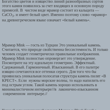
Богатство цветов и изящество линий разнообразных сортов
этого камня появилось за счет входящих в основную породу
примесей. В чистом виде мрамор состоит из кальцита —
CaCO
. и имеет белый цвет. Именно поэтому слово «мрамор»
3
на древнегреческом языке означает «белый камень».
Мрамор Mink — гость из Турции Это уникальный камень.
Считается, что природе свойственна бессистемность. И только
человек создает геометрически правильные изображения.
Мрамор Mink полностью опровергает это утверждение.
Посмотрите на эту идеальную геометрию. Эффектный.
Сдержанный. Гармоничный. Изысканный. В его палитре
изящно сочетаются все оттенки серого. Для того что бы
проявилась уникальная полосатая структура камень пилят «В
КРЕСТ». Если нужны морские волны, то надо напилить его
под острым углом. Такой камень хорошо использовать в
минималистичном интерьере///в лаконично-изысканном
современном интерьере.//