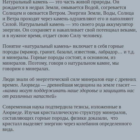
Натуральный камень — это часть живой природы. Он
рождается в недрах Земли, омывается Водой, согревается
Солнцем и овевается Ветром. Энергии Земли, Воды, Солнца
и Ветра проходят через камень одушевляют его и наполняют
Силой. Натуральный камень — это своего рода аккумулятор
энергии. Он сохраняет и накапливает свой потенциал веками,
и в нужное время, отдает свою Силу человеку.
Понятие «натуральный камень» включает в себя горные
породы (мрамор, гранит, базальт, известняк, лабрадор… и т.д.
и минералы. Горные породы состоят, в основном, из
минералов. Поэтому, говоря о натуральном камне, мы
говорим о минералах.
Люди знали об энергетической силе минералов еще с древних
времен. Аюрведа — древнейшая медицина на земле гласит —
«камни могут поддерживать наше здоровье и защищать нас
от различных напастей»
Современная наука подтвердила тезисы, изложенные в
Аюрведе. Изучая кристаллическую структуру минералов,
составляющих горные породы, физики доказали, что
кристалл выделяет энергию через колебания определенного
вида.