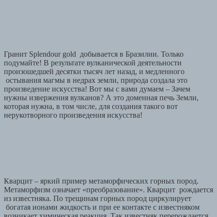
Гранит Splendour gold добывается в Бразилии. Только
подумайте! В результате вулканической деятельности
произошедшей десятки тысяч лет назад, и медленного
остывания магмы в недрах земли, природа создала это
произведение искусства! Вот мы с вами думаем – Зачем
нужны извержения вулканов? А это доменная печь Земли,
которая нужна, в том числе, для создания такого вот
нерукотворного произведения искусства!
Кварцит – яркий пример метаморфических горных пород.
Метаморфизм означает «преобразование». Кварцит рождается
из известняка. По трещинам горных пород циркулирует
богатая ионами жидкость и при ее контакте с известняком
возникает химическая реакция. Так известняк перерождается