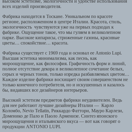
высоком эстетизме, экологичности и удобстве использования
всех изделий производителя.
Фабрика находится в Тоскане. Уникальном по красоте
регионе, расположенном в центре Италии. Красота, стиль,
экологичность чувствуются уже на первых подходах к
фабрике. Ощущение такое, что мы гуляем в великолепном
парке. Высокие кипарисы, стриженные газоны, красивые
цветы… спокойствие… красота.
Фабрика существует с 1969 года и основал ее Antonio Lupi.
Высшая эстетика минимализма, как песнь, как
мироощущение, как философия. Графичность форм и линий,
полное отсутствие декора и великолепное сочетание белых,
серых и черных тонов, только изредка разбавляемых цветом…
Каждое изделие фабрики восхищает своим совершенством не
только конечного потребителя, но и искушенных и казалось
бы, видавших все дизайнеров интерьеров.
Высокий эстетизм предметов фабрики неудивителен. Ведь
для нее работают лучшие дизайнеры Италии — Карло
Коломбо, Nevio Tellatin, Риккардо Фаттори, Мауро Карлези,
Доменико де Пало и Паоло Арменизе. Синтез японского
мироощущения и итальянского вкуса — вот как говорят о
продукции ANTONIO LUPI.