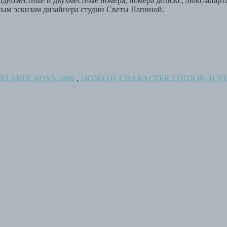
номестные и двухместные номера, номера делюкс, люкс-апартам
ым эскизам дизайнера студии Светы Лапиной.
IO ARTE NOVA 2008
,
SIGNS OF CHARACTER EDITION 01 