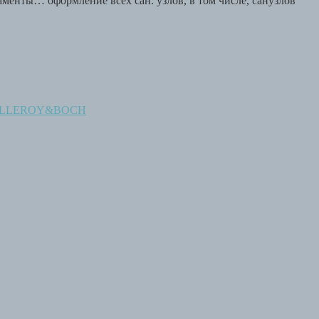
енты… оформление всех сан. узлов, в том числе, санузлов
VILLEROY&BOCH